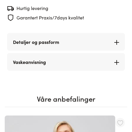
Hurtig levering
Garantert Praxis/7days kvalitet
Detaljer og passform
Vaskeanvisning
Våre anbefalinger
Navigating through the elements of the carousel is possible using th
Press to skip carousel
Press to go to carousel navigation