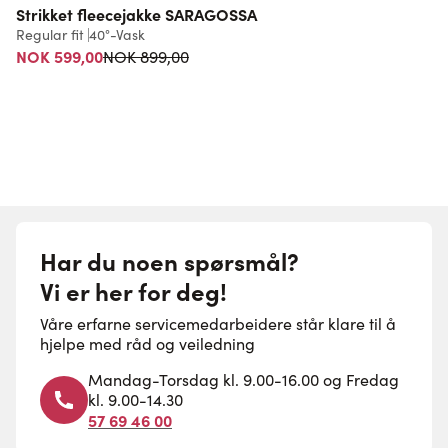
Strikket fleecejakke SARAGOSSA
Regular fit
40°-Vask
S
Vanlig pris
NOK 599,00
NOK 899,00
F
Har du noen spørsmål?
Vi er her for deg!
Våre erfarne servicemedarbeidere står klare til å
hjelpe med råd og veiledning
Mandag-Torsdag kl. 9.00-16.00 og Fredag
kl. 9.00-14.30
57 69 46 00