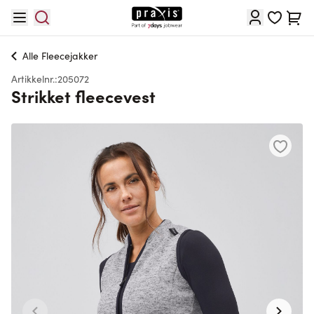
Hopp til innhold
Cart
Alle
Fleecejakker
Artikkelnr.:
205072
Strikket fleecevest