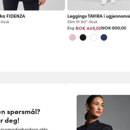
ka FIDENZA
Leggings TAVIRA i ugjennomsi
-Vask
Slim fit
60°-Vask
Vanlig pris
NOK 449,00
NOK 899,00
Fra
en spørsmål?
or deg!
rvicemedarbeidere står