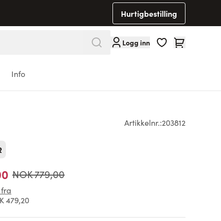
Hurtigbestilling
Cart
Logg inn
Info
Artikkelnr.:
203812
R
00
NOK 779,00
 fra
K 479,20