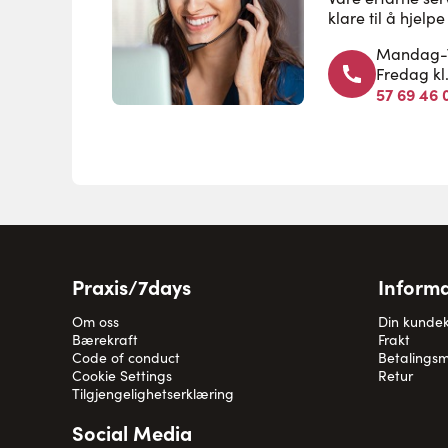
klare til å hjel
Mandag-To
Fredag kl
57 69 46 
Praxis/7days
Informa
Om oss
Din kunde
Bærekraft
Frakt
Code of conduct
Betalingsm
Cookie Settings
Retur
Tilgjengelighetserklæring
Social Media