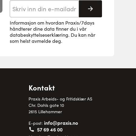
E-postadresse
Abonnere
Informasjon om hvordan Praxis/7days
håndterer dine data finner du i vår
databeskyttelseserklæring
. Du kan når
som helst avmelde deg.
Kontakt
Praxis Arbeids- og Fritidsklær AS
Chr. Dahls gate 10
2615 Lillehammer
info@praxis.no
E-post:
57 69 46 00