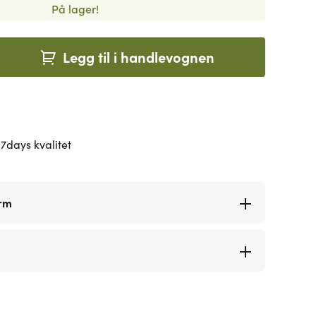
På lager!
Legg til i handlevognen
7days kvalitet
orm