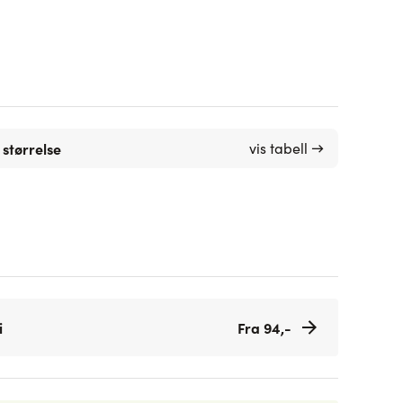
 størrelse
vis tabell →
i
Fra 94,-