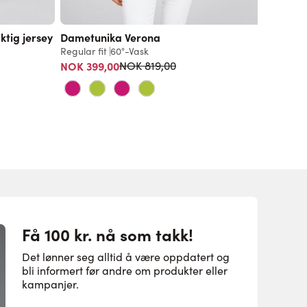
ktig jersey
Dametunika Verona
Dametu
Regular fit
60°-Vask
Regular f
Vanlig pris
NOK 399,00
Fra
479
NOK 819,00
Få 100 kr. nå som takk!
Det lønner seg alltid å være oppdatert og
bli informert før andre om produkter eller
kampanjer.