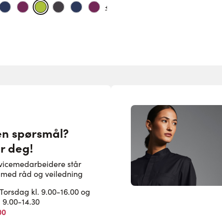
+1
en spørsmål?
or deg!
rvicemedarbeidere står
pe med råd og veiledning
rsdag kl. 9.00-16.00 og
. 9.00-14.30
00