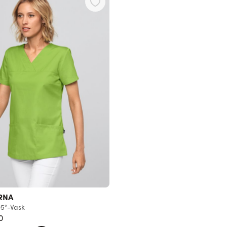
RNA
5°-Vask
0