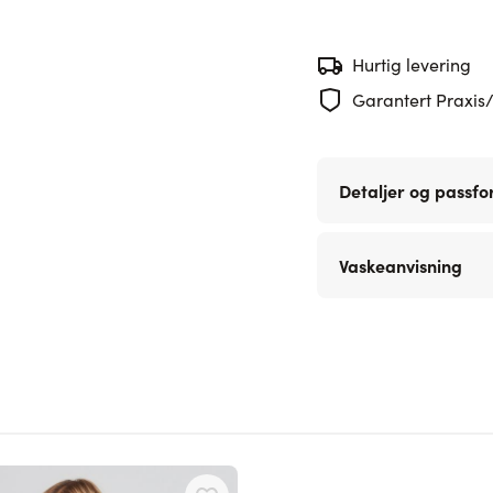
Hurtig levering
Garantert Praxis/
Detaljer og passf
Vaskeanvisning
 using the tab key. You can skip the carousel or go straight to carouse