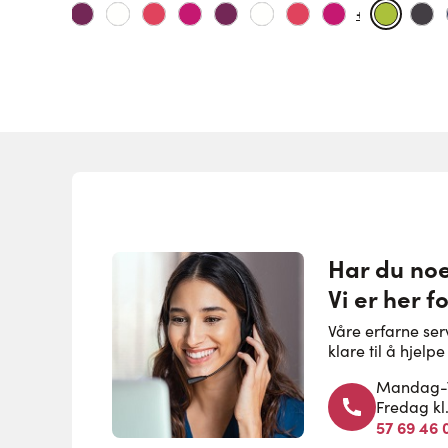
+12
Har du no
Vi er her f
Våre erfarne se
klare til å hjel
Mandag-To
Fredag kl
57 69 46 