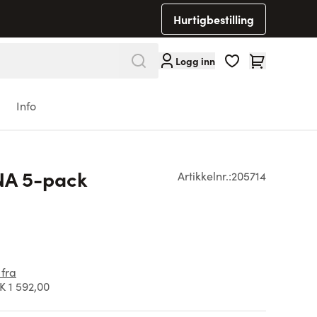
Hurtigbestilling
Cart
Logg inn
Info
NA 5-pack
Artikkelnr.:
205714
 fra
 1 592,00