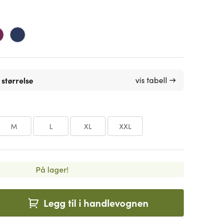
 størrelse
vis tabell →
M
L
XL
XXL
På lager!
Legg til i handlevognen