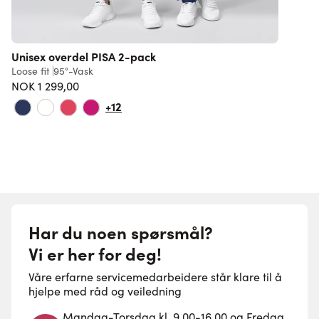
Unisex overdel PISA 2-pack
Loose fit
95°-Vask
R
NOK 1 299,00
1
+12
Har du noen spørsmål?
Vi er her for deg!
Våre erfarne servicemedarbeidere står klare til å
hjelpe med råd og veiledning
Mandag-Torsdag kl. 9.00-16.00 og Fredag