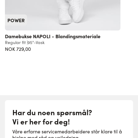
POWER
Damebukse NAPOLI - Blandingsmateriale
T
Regular fit
95°-Vask
S
NOK 729,00
5
Har du noen spørsmål?
Vi er her for deg!
Våre erfarne servicemedarbeidere står klare til å
hjelpe med råd og veiledning