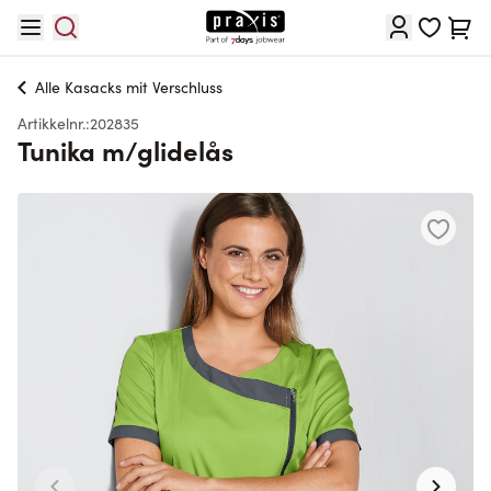
Hopp til innhold
Cart
Alle
Kasacks mit Verschluss
Artikkelnr.:
202835
Tunika m/glidelås