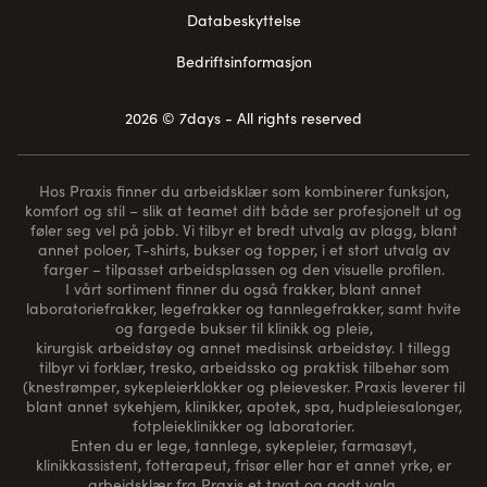
Databeskyttelse
Bedriftsinformasjon
2026 © 7days - All rights reserved
Hos Praxis finner du arbeidsklær som kombinerer funksjon,
komfort og stil – slik at teamet ditt både ser profesjonelt ut og
føler seg vel på jobb. Vi tilbyr et bredt utvalg av plagg, blant
annet poloer, T-shirts, bukser og topper, i et stort utvalg av
farger – tilpasset arbeidsplassen og den visuelle profilen.
I vårt sortiment finner du også frakker, blant annet
laboratoriefrakker, legefrakker og tannlegefrakker, samt hvite
og fargede bukser til klinikk og pleie,
kirurgisk arbeidstøy og annet medisinsk arbeidstøy. I tillegg
tilbyr vi forklær, tresko, arbeidssko og praktisk tilbehør som
(
knestrømper
, sykepleierklokker og pleievesker. Praxis leverer til
blant annet sykehjem, klinikker, apotek, spa, hudpleiesalonger,
fotpleieklinikker og laboratorier.
Enten du er lege, tannlege, sykepleier, farmasøyt,
klinikkassistent, fotterapeut, frisør eller har et annet yrke, er
arbeidsklær fra Praxis et trygt og godt valg.