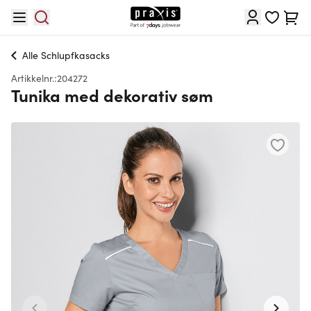
Hopp til innhold
Cart
Alle
Schlupfkasacks
Artikkelnr.:
204272
Tunika med dekorativ søm