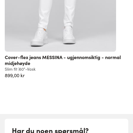
Cover-flex jeans MESSINA - ugjennomsiktig - normal
midjehøyde
L
Slim fit
60°-Vask
6
899,00 kr
Har du noen spørsmål?