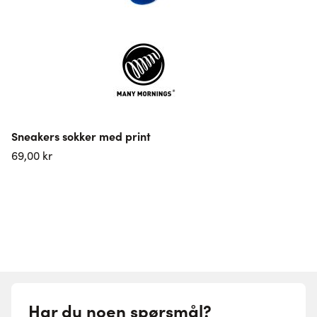
Sneakers sokker med print
A
R
69,00 kr
Har du noen spørsmål?