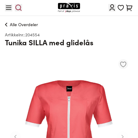
Hopp til innhold
Cart
Alle
Overdeler
Artikkelnr.:
204554
Tunika SILLA med glidelås