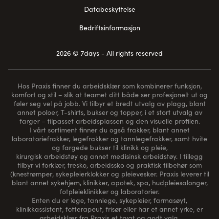
Databeskyttelse
Bedriftsinformasjon
2026 © 7days - All rights reserved
Hos Praxis finner du arbeidsklær som kombinerer funksjon,
komfort og stil – slik at teamet ditt både ser profesjonelt ut og
føler seg vel på jobb. Vi tilbyr et bredt utvalg av plagg, blant
annet poloer, T-shirts, bukser og topper, i et stort utvalg av
farger – tilpasset arbeidsplassen og den visuelle profilen.
I vårt sortiment finner du også frakker, blant annet
laboratoriefrakker, legefrakker og tannlegefrakker, samt hvite
og fargede bukser til klinikk og pleie,
kirurgisk arbeidstøy og annet medisinsk arbeidstøy. I tillegg
tilbyr vi forklær, tresko, arbeidssko og praktisk tilbehør som
(
knestrømper
, sykepleierklokker og pleievesker. Praxis leverer til
blant annet sykehjem, klinikker, apotek, spa, hudpleiesalonger,
fotpleieklinikker og laboratorier.
Enten du er lege, tannlege, sykepleier, farmasøyt,
klinikkassistent, fotterapeut, frisør eller har et annet yrke, er
arbeidsklær fra Praxis et trygt og godt valg.