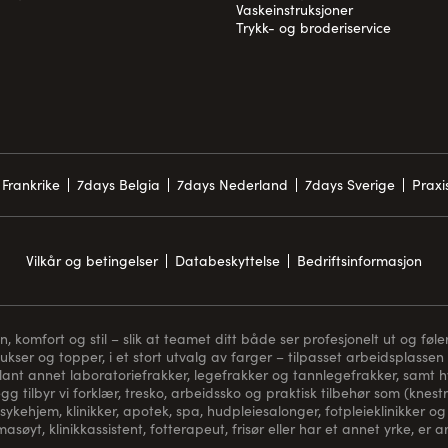
Vaskeinstruksjoner
Trykk- og broderiservice
Frankrike
7days Belgia
7days Nederland
7days Sverige
Prax
Vilkår og betingelser
Databeskyttelse
Bedriftsinformasjon
komfort og stil – slik at teamet ditt både ser profesjonelt ut og føler
bukser og topper, i et stort utvalg av farger – tilpasset arbeidsplassen 
blant annet laboratoriefrakker, legefrakker og tannlegefrakker, samt hvi
gg tilbyr vi forklær, tresko, arbeidssko og praktisk tilbehør som (
knest
sykehjem, klinikker, apotek, spa, hudpleiesalonger, fotpleieklinikker og 
asøyt, klinikkassistent, fotterapeut, frisør eller har et annet yrke, er 