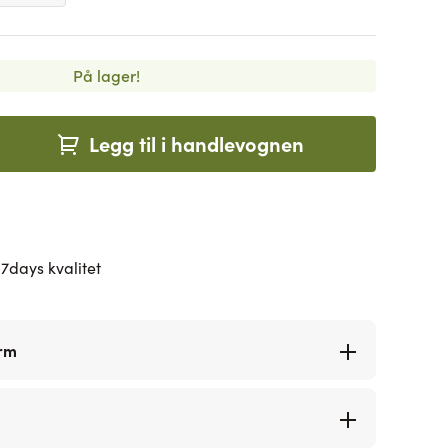
På lager!
Legg til i handlevognen
7days kvalitet
orm