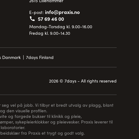
2615 Lillehammer
info@praxis.no
E-post:
57 69 46 00
Mandag-Torsdag kl. 9.00-16.00
Fredag kl. 9.00-14.30
is Danmark
7days Finland
2026 © 7days - All rights reserved
 seg vel på jobb. Vi tilbyr et bredt utvalg av plagg, blant
og den visuelle profilen.
te og fargede bukser til klinikk og pleie,
rømper
, sykepleierklokker og pleievesker. Praxis leverer til
laboratorier.
arbeidsklær fra Praxis et trygt og godt valg.