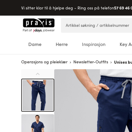
57 69 46 
Vi sitter klar til å hjelpe deg - Ring oss på telefon
Hopp til innhold
Artikkel søkning / artikkelnummer
Dame
Herre
Inspirasjon
Key A
Operasjons og pleieklær
Newsletter-Outfits
Unisex b