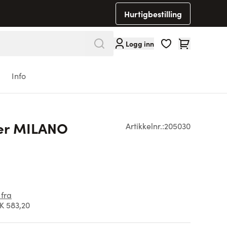
Hurtigbestilling
Cart
Logg inn
Info
ser MILANO
Artikkelnr.:
205030
 fra
K 583,20