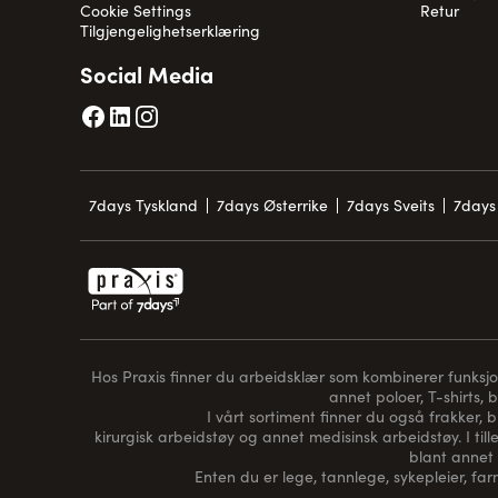
Cookie Settings
Retur
Tilgjengelighetserklæring
Social Media
7days Tyskland
7days Østerrike
7days Sveits
7days 
Hos Praxis finner du arbeidsklær som kombinerer funksjon, 
annet poloer, T-shirts, 
I vårt sortiment finner du også frakker, 
kirurgisk arbeidstøy og annet medisinsk arbeidstøy. I tille
blant annet 
Enten du er lege, tannlege, sykepleier, farm