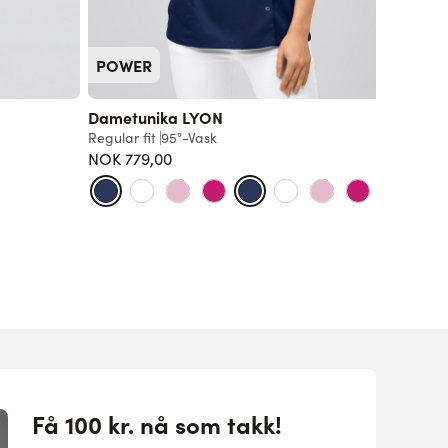
POWER
POWE
Dametunika LYON
Unisex 
kinakr
Regular fit
95°-Vask
NOK 779,00
Regular f
NOK 77
+23
Få 100 kr. nå som takk!