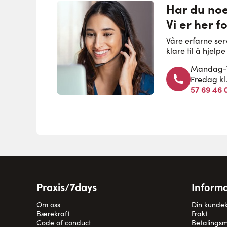
Har du no
Vi er her f
Våre erfarne se
klare til å hjel
Mandag-To
Fredag kl
57 69 46 
Praxis/7days
Informa
Om oss
Din kunde
Bærekraft
Frakt
Code of conduct
Betalingsm