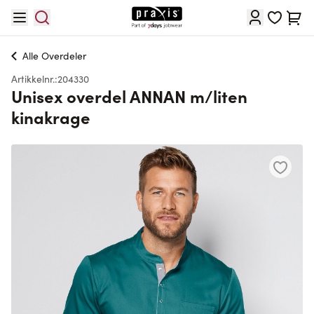
Hopp til innhold
Cart
Alle
Overdeler
Artikkelnr.:
204330
Unisex overdel ANNAN m/liten
kinakrage