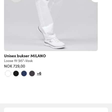
Unisex bukser MILANO
S
Loose fit
95°-Vask
R
NOK 729,00
5
+6