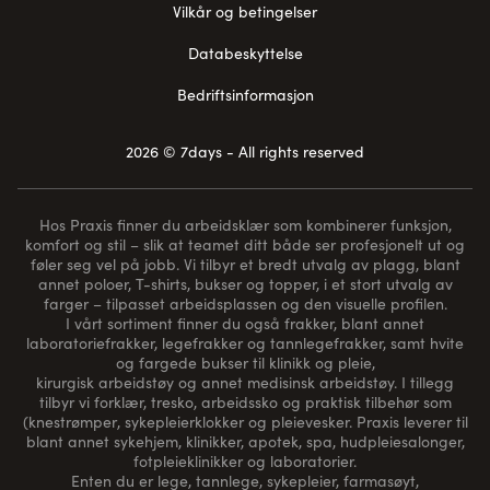
Vilkår og betingelser
Databeskyttelse
Bedriftsinformasjon
2026 © 7days - All rights reserved
Hos Praxis finner du arbeidsklær som kombinerer funksjon,
komfort og stil – slik at teamet ditt både ser profesjonelt ut og
føler seg vel på jobb. Vi tilbyr et bredt utvalg av plagg, blant
annet poloer, T-shirts, bukser og topper, i et stort utvalg av
farger – tilpasset arbeidsplassen og den visuelle profilen.
I vårt sortiment finner du også frakker, blant annet
laboratoriefrakker, legefrakker og tannlegefrakker, samt hvite
og fargede bukser til klinikk og pleie,
kirurgisk arbeidstøy og annet medisinsk arbeidstøy. I tillegg
tilbyr vi forklær, tresko, arbeidssko og praktisk tilbehør som
(
knestrømper
, sykepleierklokker og pleievesker. Praxis leverer til
blant annet sykehjem, klinikker, apotek, spa, hudpleiesalonger,
fotpleieklinikker og laboratorier.
Enten du er lege, tannlege, sykepleier, farmasøyt,