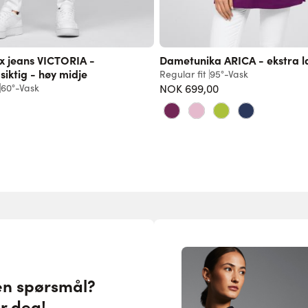
x jeans VICTORIA -
Dametunika ARICA - ekstra l
iktig - høy midje
Regular fit
95°-Vask
60°-Vask
NOK 699,00
en spørsmål?
or deg!