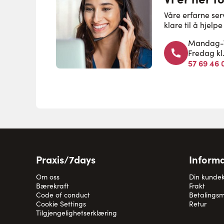
Våre erfarne se
klare til å hjel
Mandag-To
Fredag kl
57 69 46 
Praxis/7days
Informa
Om oss
Din kunde
Bærekraft
Frakt
Code of conduct
Betalingsm
Cookie Settings
Retur
Tilgjengelighetserklæring