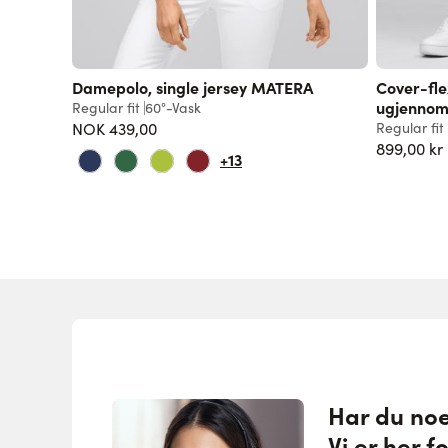
Damepolo, single jersey MATERA
Cover-fle
ugjennoms
Regular fit
60°-Vask
NOK 439,00
Regular fit
899,00 kr
+13
Har du no
Vi er her f