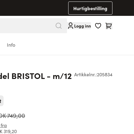
Hurtigbestilling
Cart
Logg inn
Info
del BRISTOL - m/12
Artikkelnr.:
205834
R
K 749,00
 fra
 319,20