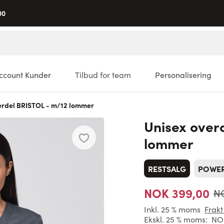
00
ccount Kunder
Tilbud for team
Personalisering
erdel BRISTOL - m/12 lommer
Unisex over
lommer
RESTSALG
POWE
NOK 399,00
NO
Inkl. 25 % moms
Frakt
Ekskl. 25 % moms:
NOK