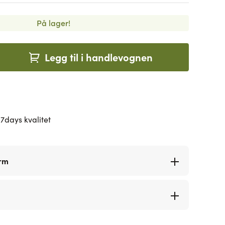
På lager!
Legg til i handlevognen
7days kvalitet
orm