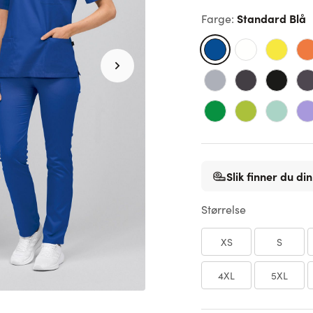
Standard Blå
Farge
:
Slik finner du din
Størrelse
XS
S
4XL
5XL