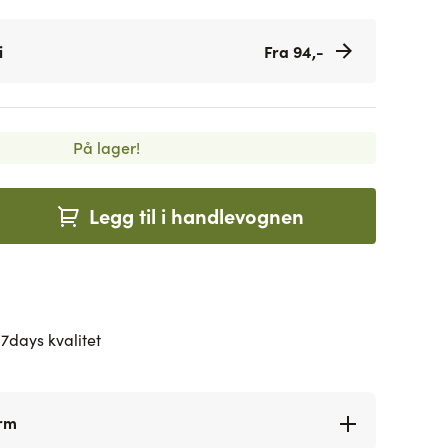
i
Fra 94,-
På lager!
Legg til i handlevognen
7days kvalitet
orm