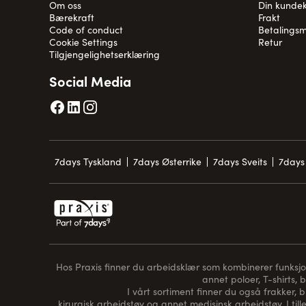
Om oss
Din kunde
Bærekraft
Frakt
Code of conduct
Betalingsm
Cookie Settings
Retur
Tilgjengelighetserklæring
Social Media
7days Tyskland
7days Østerrike
7days Sveits
7days 
Hos Praxis finner du arbeidsklær som kombinerer funksjon, 
annet poloer, T-shirts, 
I vårt sortiment finner du også frakker, 
kirurgisk arbeidstøy og annet medisinsk arbeidstøy. I tille