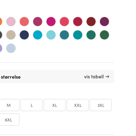
 størrelse
vis tabell →
M
L
XL
XXL
3XL
6XL