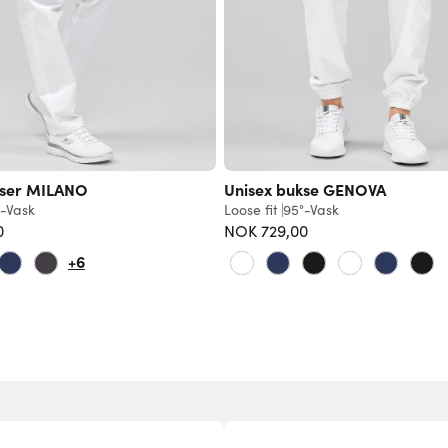
kser MILANO
Unisex bukse GENOVA
-Vask
Loose fit
95°-Vask
0
NOK 729,00
+6