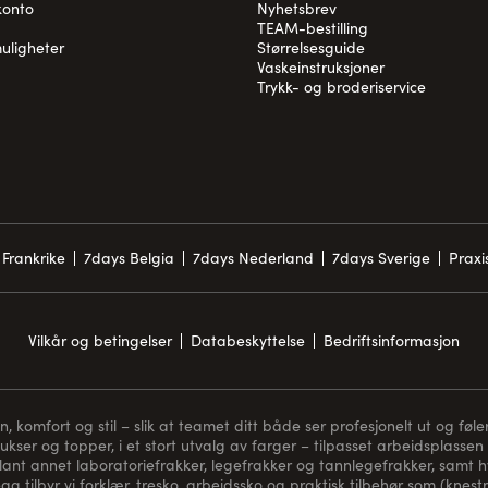
konto
Nyhetsbrev
TEAM-bestilling
uligheter
Størrelsesguide
Vaskeinstruksjoner
Trykk- og broderiservice
Frankrike
7days Belgia
7days Nederland
7days Sverige
Prax
Vilkår og betingelser
Databeskyttelse
Bedriftsinformasjon
komfort og stil – slik at teamet ditt både ser profesjonelt ut og føler
bukser og topper, i et stort utvalg av farger – tilpasset arbeidsplassen 
blant annet laboratoriefrakker, legefrakker og tannlegefrakker, samt hvi
gg tilbyr vi forklær, tresko, arbeidssko og praktisk tilbehør som (
knest