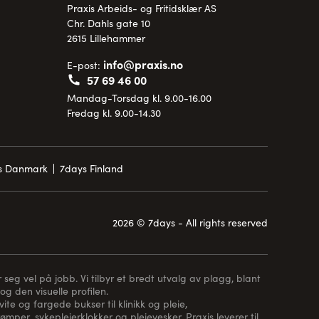
Praxis Arbeids- og Fritidsklær AS
Chr. Dahls gate 10
2615 Lillehammer
info@praxis.no
E-post:
57 69 46 00
Mandag-Torsdag kl. 9.00-16.00
Fredag kl. 9.00-14.30
is Danmark
7days Finland
2026 © 7days - All rights reserved
 seg vel på jobb. Vi tilbyr et bredt utvalg av plagg, blant
og den visuelle profilen.
te og fargede bukser til klinikk og pleie,
rømper
, sykepleierklokker og pleievesker. Praxis leverer til