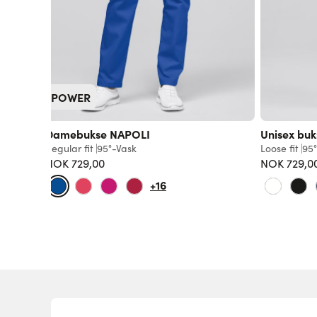
POWER
Damebukse NAPOLI
Unisex bu
Regular fit
95°-Vask
Loose fit
95°
NOK 729,00
NOK 729,0
+16