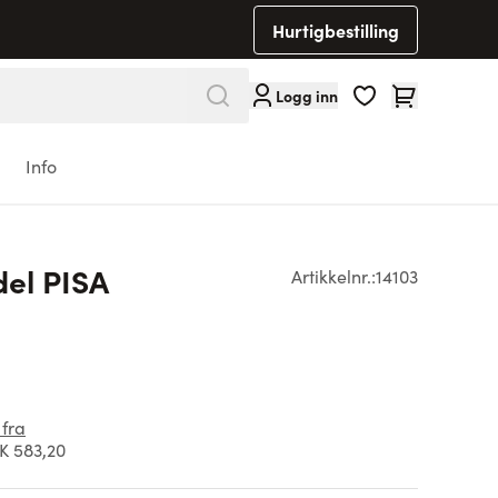
Hurtigbestilling
Cart
Logg inn
Info
del PISA
Artikkelnr.:
14103
 fra
K 583,20