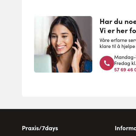
Har du no
Vi er her f
Våre erfarne se
klare til å hjel
Mandag-To
Fredag kl
57 69 46 
Praxis/7days
Informa