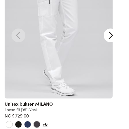
Unisex bukser MILANO
Loose fit
95°-Vask
L
NOK 729,00
7
+6