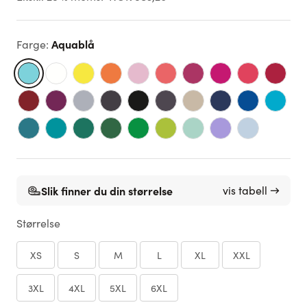
Aquablå
Farge
:
Slik finner du din størrelse
vis tabell →
Størrelse
XS
S
M
L
XL
XXL
3XL
4XL
5XL
6XL