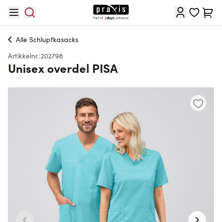
Hopp til innhold
Cart
Alle
Schlupfkasacks
Artikkelnr.:
202798
Unisex overdel PISA