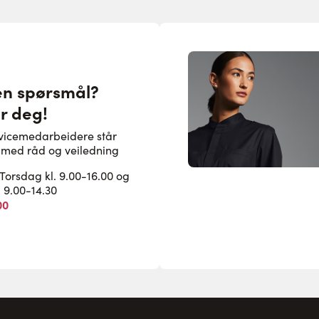
en spørsmål?
or deg!
rvicemedarbeidere står
pe med råd og veiledning
rsdag kl. 9.00-16.00 og
. 9.00-14.30
00