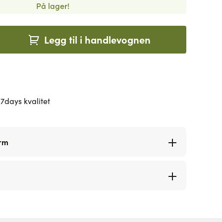
På lager!
Legg til i handlevognen
7days kvalitet
orm