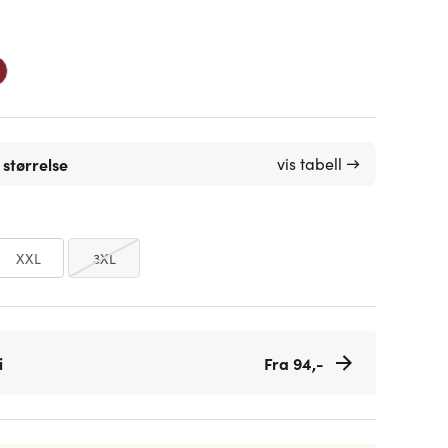
 størrelse
vis tabell →
XXL
3XL
i
Fra 94,-