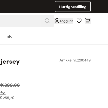
Hurtigbestilling
Cart
Logg inn
Info
 jersey
Artikkelnr.:
200449
K 399,00
 fra
K 255,20