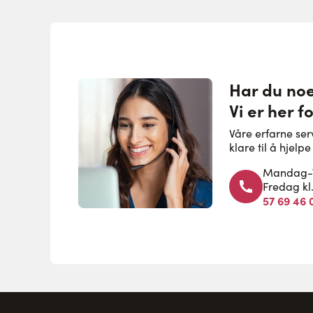
Har du no
Vi er her f
Våre erfarne se
klare til å hjel
Mandag-To
Fredag kl
57 69 46 