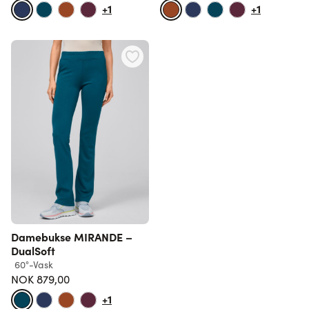
+1
+1
Damebukse MIRANDE –
DualSoft
60°-Vask
NOK 879,00
+1