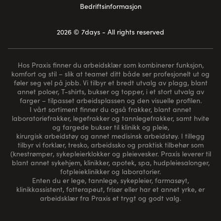
Bedriftsinformasjon
2026 © 7days - All rights reserved
Hos Praxis finner du arbeidsklær som kombinerer funksjon,
komfort og stil – slik at teamet ditt både ser profesjonelt ut og
føler seg vel på jobb. Vi tilbyr et bredt utvalg av plagg, blant
annet poloer, T-shirts, bukser og topper, i et stort utvalg av
farger – tilpasset arbeidsplassen og den visuelle profilen.
I vårt sortiment finner du også frakker, blant annet
laboratoriefrakker, legefrakker og tannlegefrakker, samt hvite
og fargede bukser til klinikk og pleie,
kirurgisk arbeidstøy og annet medisinsk arbeidstøy. I tillegg
tilbyr vi forklær, tresko, arbeidssko og praktisk tilbehør som
(
knestrømper
, sykepleierklokker og pleievesker. Praxis leverer til
blant annet sykehjem, klinikker, apotek, spa, hudpleiesalonger,
fotpleieklinikker og laboratorier.
Enten du er lege, tannlege, sykepleier, farmasøyt,
klinikkassistent, fotterapeut, frisør eller har et annet yrke, er
arbeidsklær fra Praxis et trygt og godt valg.