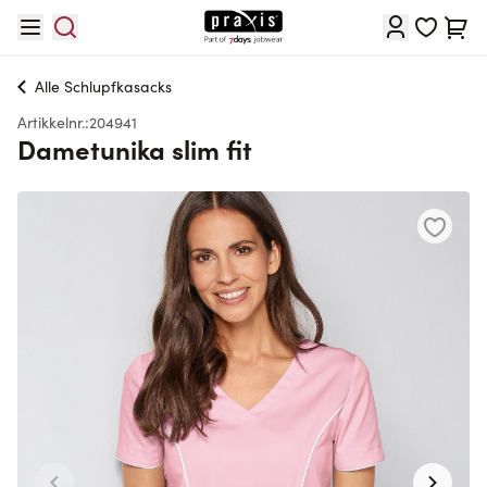
Hopp til innhold
Cart
Alle
Schlupfkasacks
Artikkelnr.:
204941
Dametunika slim fit