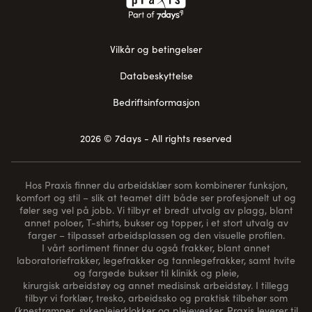
Vilkår og betingelser
Databeskyttelse
Bedriftsinformasjon
2026 © 7days - All rights reserved
Hos Praxis finner du arbeidsklær som kombinerer funksjon,
komfort og stil – slik at teamet ditt både ser profesjonelt ut og
føler seg vel på jobb. Vi tilbyr et bredt utvalg av plagg, blant
annet poloer, T-shirts, bukser og topper, i et stort utvalg av
farger – tilpasset arbeidsplassen og den visuelle profilen.
I vårt sortiment finner du også frakker, blant annet
laboratoriefrakker, legefrakker og tannlegefrakker, samt hvite
og fargede bukser til klinikk og pleie,
kirurgisk arbeidstøy og annet medisinsk arbeidstøy. I tillegg
tilbyr vi forklær, tresko, arbeidssko og praktisk tilbehør som
(
knestrømper
, sykepleierklokker og pleievesker. Praxis leverer til