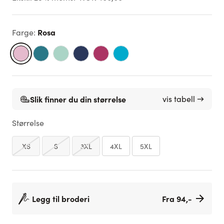
Rosa
Farge
:
Slik finner du din størrelse
vis tabell →
Størrelse
XS
S
3XL
4XL
5XL
Legg til broderi
Fra 94,-