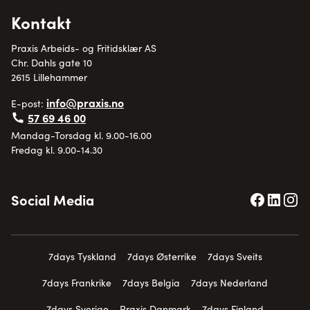
Kontakt
Praxis Arbeids- og Fritidsklær AS
Chr. Dahls gate 10
2615 Lillehammer
info@praxis.no
E-post:
57 69 46 00
Mandag-Torsdag kl. 9.00-16.00
Fredag kl. 9.00-14.30
Social Media
7days Tyskland
7days Østerrike
7days Sveits
7days Frankrike
7days Belgia
7days Nederland
7days Sverige
Praxis Danmark
7days Finland