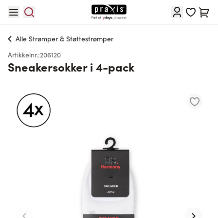
Hopp til innhold
Cart
Alle
Strømper & Støttestrømper
Artikkelnr.:
206120
Sneakersokker i 4-pack