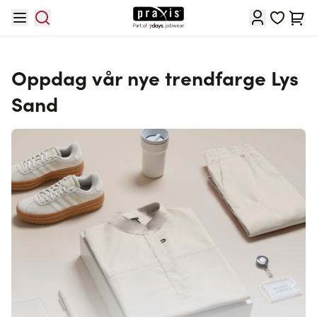
Hopp til innhold
Cart
Oppdag vår nye trendfarge Lys
Sand