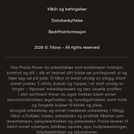
Vilkår og betingelser
Databeskyttelse
Bedriftsinformasjon
2026 © 7days - All rights reserved
Hos Praxis finner du arbeidsklær som kombinerer funksjon,
komfort og stil – slik at teamet ditt både ser profesjonelt ut og
føler seg vel på jobb. Vi tilbyr et bredt utvalg av plagg, blant
annet poloer, T-shirts, bukser og topper, i et stort utvalg av
farger – tilpasset arbeidsplassen og den visuelle profilen.
I vårt sortiment finner du også frakker, blant annet
laboratoriefrakker, legefrakker og tannlegefrakker, samt hvite
og fargede bukser til klinikk og pleie,
kirurgisk arbeidstøy og annet medisinsk arbeidstøy. I tillegg
tilbyr vi forklær, tresko, arbeidssko og praktisk tilbehør som
(
knestrømper
, sykepleierklokker og pleievesker. Praxis leverer til
blant annet sykehjem, klinikker, apotek, spa, hudpleiesalonger,
fotpleieklinikker og laboratorier.