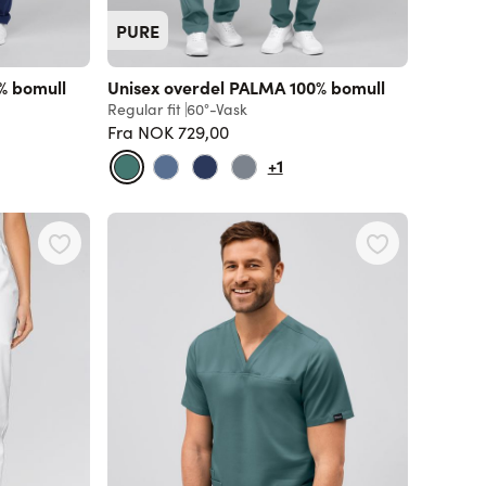
PURE
% bomull
Unisex overdel PALMA 100% bomull
Regular fit
60°-Vask
Fra
NOK 729,00
Vanlig pris
+1