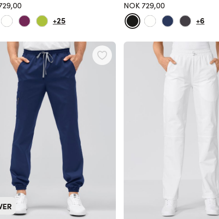
729,00
NOK 729,00
+25
+6
WER