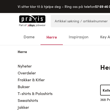
57 69 46 
Vi sitter klar til å hjelpe deg - Ring oss på telefon
Hopp til innhold
Artikkel søkning / artikkelnummer
Dame
Herre
Inspirasjon
Key A
Herre
He
Nyheter
Overdeler
Frakker & Kitler
Bukser
Koll
T-shirts & Poloshirts
368 P
Sweatshirts
Jakker