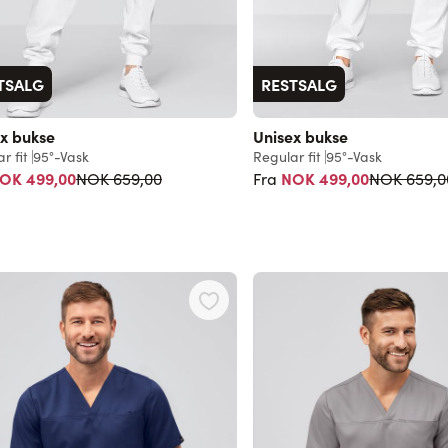
TSALG
RESTSALG
x bukse
Unisex bukse
r fit
95°-Vask
Regular fit
95°-Vask
Vanlig pris
Vanlig pris
OK 499,00
NOK 499,00
NOK 659,00
NOK 659,0
Fra