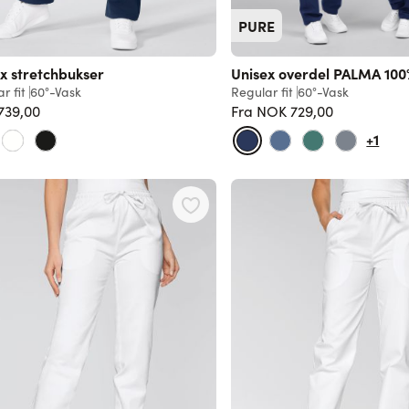
PURE
x stretchbukser
Unisex overdel PALMA 100
r fit
60°-Vask
Regular fit
60°-Vask
739,00
Fra
NOK 729,00
Vanlig pris
+1