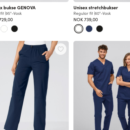
ex bukse GENOVA
Unisex stretchbukser
fit
95°-Vask
Regular fit
60°-Vask
729,00
NOK 739,00