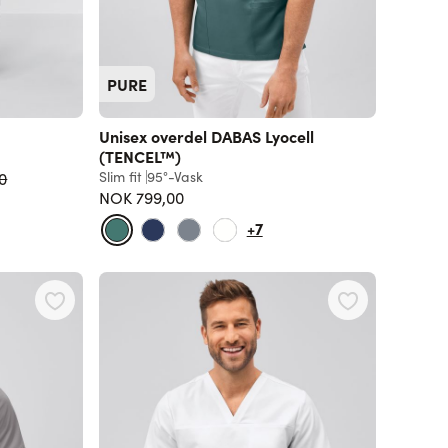
PURE
Unisex overdel DABAS Lyocell
(TENCEL™)
Slim fit
95°-Vask
0
NOK 799,00
+7