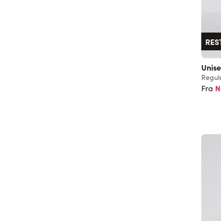
RES
Unise
Regula
N
Fra