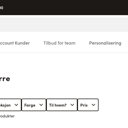
00
ccount Kunder
Tilbud for team
Personalisering
rre
eksjon
Farge
Til hvem?
Pris
rodukter