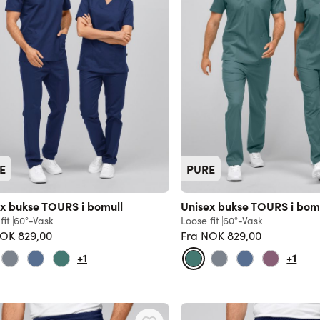
E
PURE
x bukse TOURS i bomull
Unisex bukse TOURS i bom
fit
60°-Vask
Loose fit
60°-Vask
OK 829,00
Fra
NOK 829,00
Vanlig pris
Vanlig pris
+1
+1