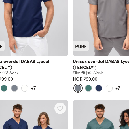
E
PURE
x overdel DABAS Lyocell
Unisex overdel DABAS Lyoc
CEL™)
(TENCEL™)
t
95°-Vask
Slim fit
95°-Vask
799,00
NOK 799,00
+7
+7