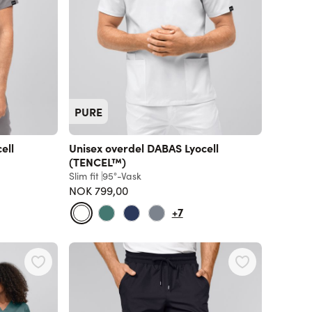
PURE
ell
Unisex overdel DABAS Lyocell
(TENCEL™)
Slim fit
95°-Vask
NOK 799,00
+7