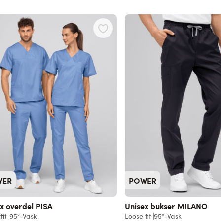
WER
POWER
x overdel PISA
Unisex bukser MILANO
fit
95°-Vask
Loose fit
95°-Vask