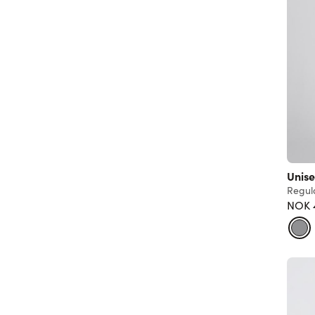
Unise
Regula
NOK 