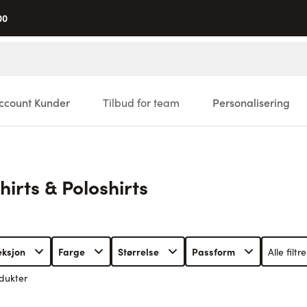
00
ccount Kunder
Tilbud for team
Personalisering
hirts & Poloshirts
eksjon
Farge
Størrelse
Passform
Alle filtre
dukter