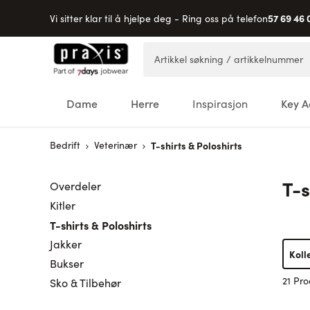
57 69 46 
Vi sitter klar til å hjelpe deg - Ring oss på telefon
Hopp til innhold
Artikkel søkning / artikkelnummer
Dame
Herre
Inspirasjon
Key A
Bedrift
Veterinær
T-shirts & Poloshirts
T-s
Overdeler
Kitler
T-shirts & Poloshirts
Jakker
Koll
Bukser
21 Pro
Sko & Tilbehør