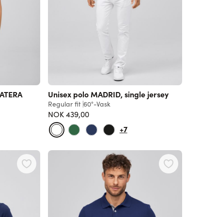
MATERA
Unisex polo MADRID, single jersey
Regular fit
60°-Vask
NOK 439,00
+7