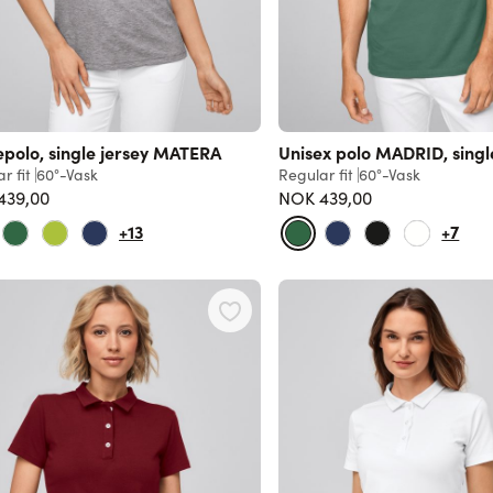
polo, single jersey MATERA
Unisex polo MADRID, singl
r fit
60°-Vask
Regular fit
60°-Vask
439,00
NOK 439,00
+13
+7