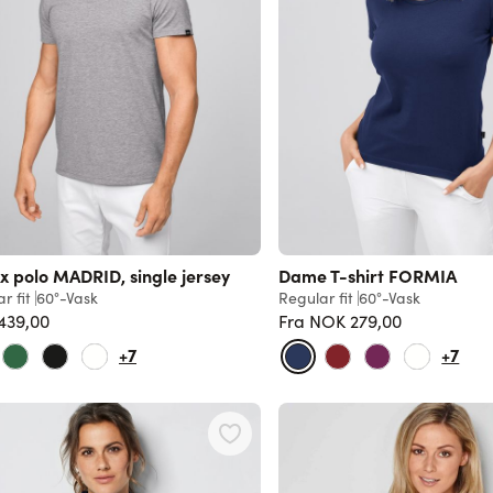
x polo MADRID, single jersey
Dame T-shirt FORMIA
r fit
60°-Vask
Regular fit
60°-Vask
439,00
Fra
NOK 279,00
Vanlig pris
+7
+7