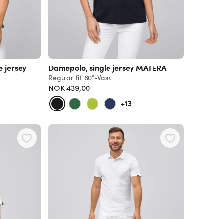
e jersey
Damepolo, single jersey MATERA
Regular fit
60°-Vask
NOK 439,00
+13