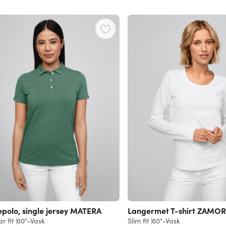
polo, single jersey MATERA
Langermet T-shirt ZAMO
r fit
60°-Vask
Slim fit
60°-Vask