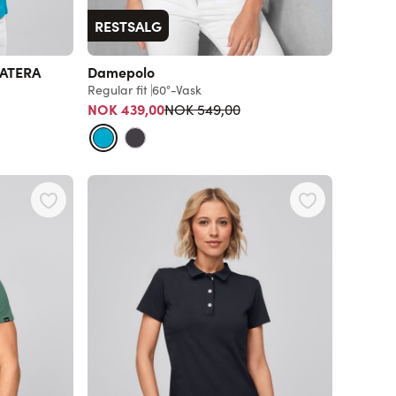
RESTSALG
MATERA
Damepolo
Regular fit
60°-Vask
Vanlig pris
NOK 439,00
NOK 549,00