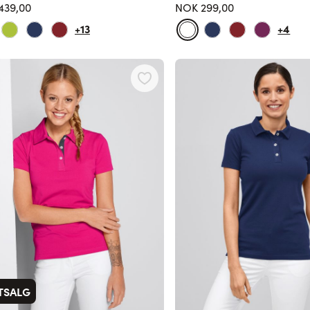
439,00
NOK 299,00
+13
+4
TSALG