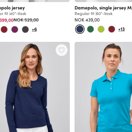
polo jersey
Damepolo, single jersey 
r fit
40°-Vask
Regular fit
60°-Vask
Vanlig pris
399,00
NOK 439,00
NOK 529,00
+13
+6