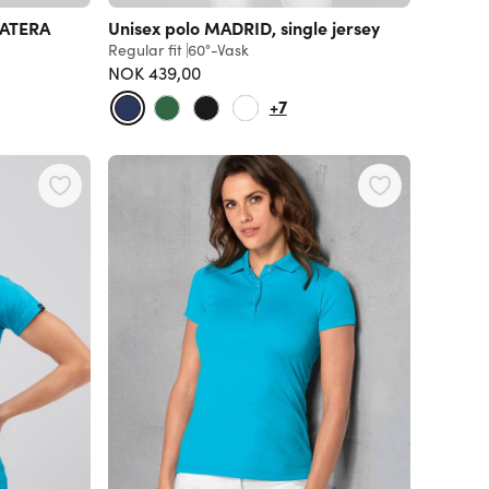
MATERA
Unisex polo MADRID, single jersey
Regular fit
60°-Vask
NOK 439,00
+7