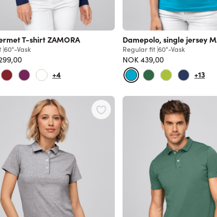
ermet T-shirt ZAMORA
Damepolo, single jersey 
t
60°-Vask
Regular fit
60°-Vask
299,00
NOK 439,00
+4
+13