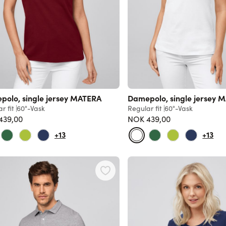
polo, single jersey MATERA
Damepolo, single jersey 
r fit
60°-Vask
Regular fit
60°-Vask
439,00
NOK 439,00
+13
+13