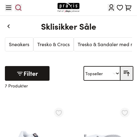
Hopp til innhold
Cart
Sklisikker Såle
Sneakers
Tresko & Crocs
Tresko & Sandaler med mo
Filter
7 Produkter