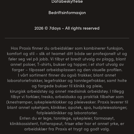
Databeskyttelse
Bedriftsinformasjon
2026 © 7days - All rights reserved
Hos Praxis finner du arbeidsklær som kombinerer funksjon,
komfort og stil – slik at teamet ditt både ser profesjonelt ut og
føler seg vel på jobb. Vi tilbyr et bredt utvalg av plagg, blant
annet poloer, T-shirts, bukser og topper, i et stort utvalg av
farger – tilpasset arbeidsplassen og den visuelle profilen.
I vårt sortiment finner du også frakker, blant annet
laboratoriefrakker, legefrakker og tannlegefrakker, samt hvite
og fargede bukser til klinikk og pleie,
kirurgisk arbeidstøy og annet medisinsk arbeidstøy. I tillegg
tilbyr vi forklær, tresko, arbeidssko og praktisk tilbehør som
(
knestrømper
, sykepleierklokker og pleievesker. Praxis leverer til
blant annet sykehjem, klinikker, apotek, spa, hudpleiesalonger,
fotpleieklinikker og laboratorier.
Enten du er lege, tannlege, sykepleier, farmasøyt,
klinikkassistent, fotterapeut, frisør eller har et annet yrke, er
arbeidsklær fra Praxis et trygt og godt valg.