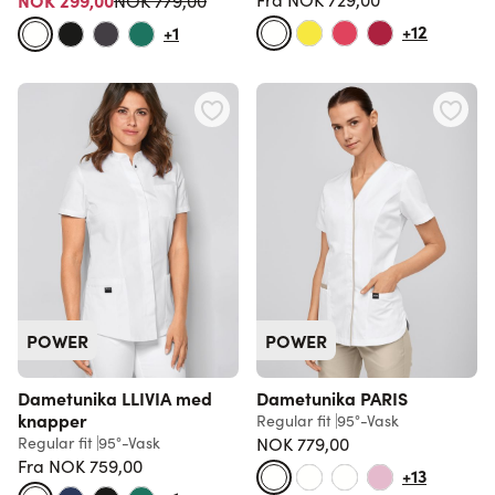
NOK 299,00
NOK 779,00
Vanlig pris
+12
+1
POWER
POWER
Dametunika LLIVIA med
Dametunika PARIS
knapper
Regular fit
95°-Vask
Regular fit
95°-Vask
NOK 779,00
Fra
NOK 759,00
+13
Vanlig pris