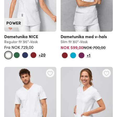
POWER
Dametunika NICE
Dametunika med v-hals
Regular fit
95°-Vask
Slim fit
60°-Vask
Vanlig pris
Fra
NOK 729,00
NOK 599,00
NOK 700,00
Vanlig pris
+20
+1