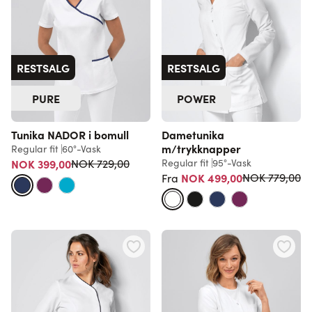
RESTSALG
RESTSALG
PURE
POWER
Tunika NADOR i bomull
Dametunika
m/trykknapper
Regular fit
60°-Vask
Vanlig pris
NOK 399,00
Regular fit
95°-Vask
NOK 729,00
Vanlig pris
NOK 499,00
NOK 779,00
Fra