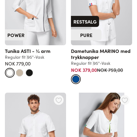
RESTSALG
POWER
PURE
Tunika ASTI - ¾ arm
Dametunika MARINO med
trykknapper
Regular fit
95°-Vask
NOK 779,00
Regular fit
95°-Vask
Vanlig pris
NOK 379,00
NOK 759,00