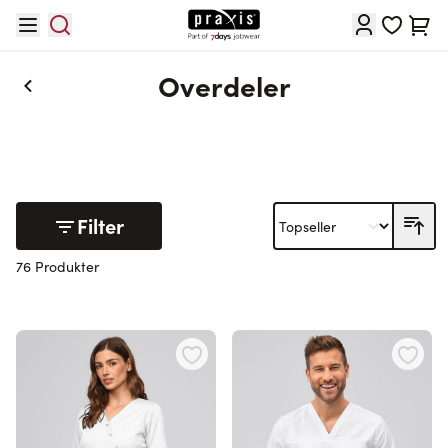
Hopp til innhold
Cart
Overdeler
Filter
76 Produkter