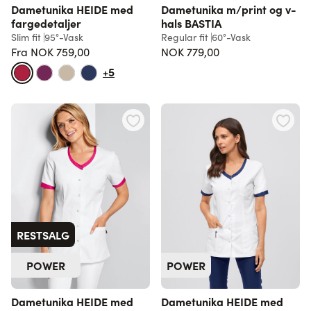
Dametunika HEIDE med
Dametunika m/print og v-
fargedetaljer
hals BASTIA
Slim fit
95°-Vask
Regular fit
60°-Vask
Fra
NOK 759,00
NOK 779,00
Vanlig pris
+5
RESTSALG
POWER
POWER
Dametunika HEIDE med
Dametunika HEIDE med