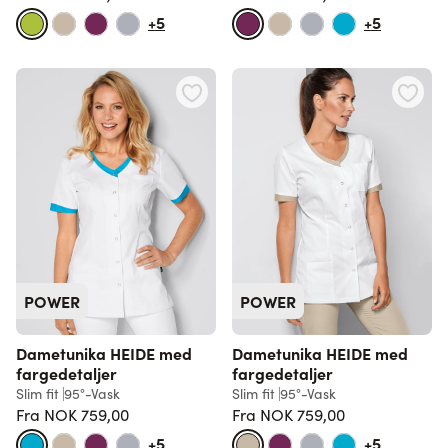
Vanlig pris
Vanlig pris
+5
+5
POWER
POWER
Dametunika HEIDE med
Dametunika HEIDE med
fargedetaljer
fargedetaljer
Slim fit
95°-Vask
Slim fit
95°-Vask
Fra
NOK 759,00
Fra
NOK 759,00
Vanlig pris
Vanlig pris
+5
+5