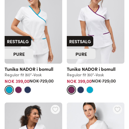
RESTSALG
RESTSALG
PURE
PURE
Tunika NADOR i bomull
Tunika NADOR i bomull
Regular fit
60°-Vask
Regular fit
60°-Vask
Vanlig pris
Vanlig pris
NOK 399,00
NOK 399,00
NOK 729,00
NOK 729,00