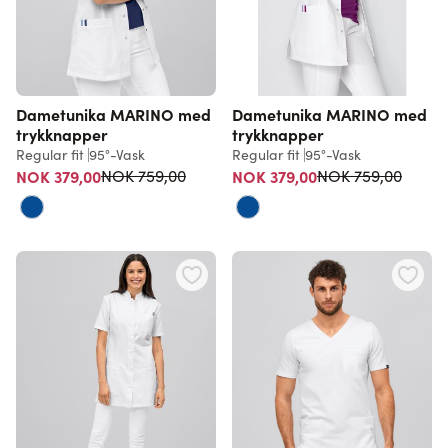
Dametunika MARINO med
Dametunika MARINO med
trykknapper
trykknapper
Regular fit
95°-Vask
Regular fit
95°-Vask
Vanlig pris
Vanlig pris
NOK 379,00
NOK 379,00
NOK 759,00
NOK 759,00