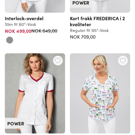
POWER
Interlock-overdel
Kort frakk FREDERICA i 2
kvaliteter
Slim fit
60°-Vask
Vanlig pris
NOK 499,00
Regular fit
95°-Vask
NOK 649,00
NOK 709,00
POWER