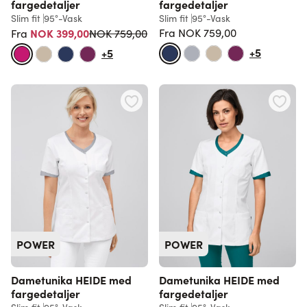
fargedetaljer
fargedetaljer
Slim fit
95°-Vask
Slim fit
95°-Vask
Vanlig pris
NOK 399,00
Fra
NOK 759,00
NOK 759,00
Fra
Vanlig pris
+5
+5
POWER
POWER
Dametunika HEIDE med
Dametunika HEIDE med
fargedetaljer
fargedetaljer