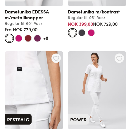
Dametunika EDESSA
Dametunika m/kontrast
m/metallknapper
Regular fit
95°-Vask
Vanlig pris
Regular fit
60°-Vask
NOK 399,00
NOK 729,00
Fra
NOK 779,00
Vanlig pris
+8
RESTSALG
POWER