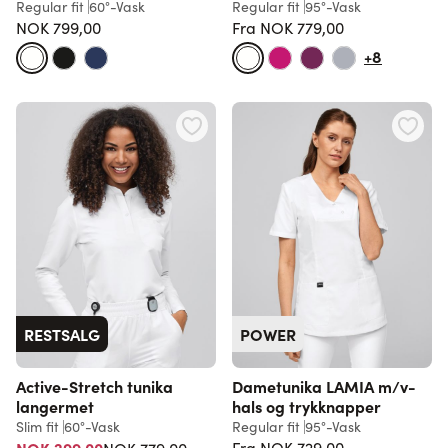
Regular fit
60°-Vask
Regular fit
95°-Vask
NOK 799,00
Fra
NOK 779,00
Vanlig pris
+8
RESTSALG
POWER
Active-Stretch tunika
Dametunika LAMIA m/v-
langermet
hals og trykknapper
Slim fit
60°-Vask
Regular fit
95°-Vask
Vanlig pris
Fra
NOK 729,00