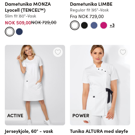
Dametunika MONZA
Dametunika LIMBE
Lyocell (TENCEL™)
Regular fit
95°-Vask
Slim fit
60°-Vask
Fra
NOK 729,00
Vanlig pris
Vanlig pris
NOK 509,00
NOK 729,00
+3
ACTIVE
POWER
Jerseykjole, 60° - vask
Tunika ALTURA med sløyfe