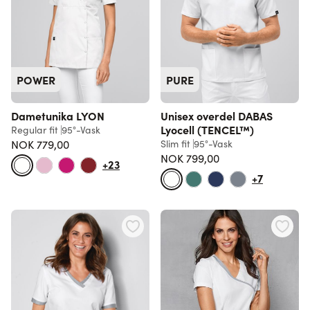
POWER
PURE
Dametunika LYON
Unisex overdel DABAS
Lyocell (TENCEL™)
Regular fit
95°-Vask
NOK 779,00
Slim fit
95°-Vask
NOK 799,00
+23
+7