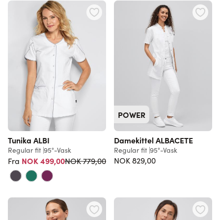
POWER
Tunika ALBI
Damekittel ALBACETE
Regular fit
95°-Vask
Regular fit
95°-Vask
Vanlig pris
NOK 499,00
NOK 829,00
NOK 779,00
Fra