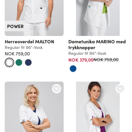
POWER
Herreoverdel MALTON
Dametunika MARINO med
trykknapper
Regular fit
95°-Vask
NOK 759,00
Regular fit
95°-Vask
Vanlig pris
NOK 379,00
NOK 759,00