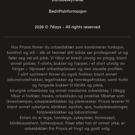
Bedriftsinformasjon
2026 © 7days - All rights reserved
Hos Praxis finner du arbeidsklær som kombinerer funksjon,
komfort og stil – slik at teamet ditt både ser profesjonelt ut og
føler seg vel på jobb. Vi tilbyr et bredt utvalg av plagg, blant
annet poloer, T-shirts, bukser og topper, i et stort utvalg av
farger – tilpasset arbeidsplassen og den visuelle profilen.
I vårt sortiment finner du også frakker, blant annet
laboratoriefrakker, legefrakker og tannlegefrakker, samt hvite
og fargede bukser til klinikk og pleie,
kirurgisk arbeidstøy og annet medisinsk arbeidstøy. I tillegg
tilbyr vi forklær, tresko, arbeidssko og praktisk tilbehør som
(
knestrømper
, sykepleierklokker og pleievesker. Praxis leverer til
blant annet sykehjem, klinikker, apotek, spa, hudpleiesalonger,
fotpleieklinikker og laboratorier.
Enten du er lege, tannlege, sykepleier, farmasøyt,
klinikkassistent, fotterapeut, frisør eller har et annet yrke, er
arbeidsklær fra Praxis et trygt og godt valg.