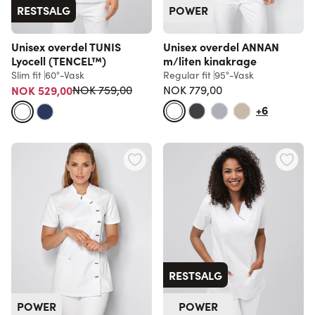
RESTSALG
POWER
Unisex overdel TUNIS
Unisex overdel ANNAN
Lyocell (TENCEL™)
m/liten kinakrage
Slim fit
60°-Vask
Regular fit
95°-Vask
Vanlig pris
NOK 529,00
NOK 779,00
NOK 759,00
+6
RESTSALG
POWER
POWER