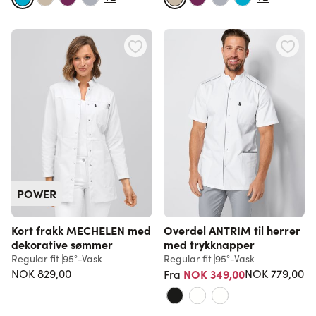
POWER
Kort frakk MECHELEN med
Overdel ANTRIM til herrer
dekorative sømmer
med trykknapper
Regular fit
95°-Vask
Regular fit
95°-Vask
Vanlig pris
NOK 829,00
NOK 349,00
NOK 779,00
Fra